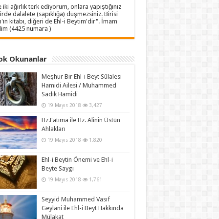
e iki ağırlık terk ediyorum, onlara yapıştığınız
irde dalalete (sapıklığa) düşmezsiniz. Birisi
h'ın kitabı, diğeri de Ehl-i Beytim'dir". İmam
im (4425 numara )
ok Okunanlar
Meşhur Bir Ehl-i Beyt Sülalesi
Hamidi Ailesi / Muhammed
Sadık Hamidi
19 Mayıs 2018
3,427
Hz.Fatıma ile Hz. Alinin Üstün
Ahlakları
19 Mayıs 2018
1,820
Ehl-i Beytin Önemi ve Ehl-i
Beyte Saygı
19 Mayıs 2018
1,761
Seyyid Muhammed Vasıf
Geylani ile Ehl-i Beyt Hakkında
Mülakat