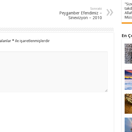
"Siz
takd
Sonraki
Peygamber Efendimiz –
Alla
Müsl
Sinevizyon – 2010
En Ç
alanlar
*
ile işaretlenmişlerdir