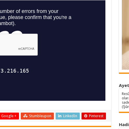
Aye
Resû
olar
sade
(Şûr
Google +
Stumbleupon
LinkedIn
Pinterest
Hadi